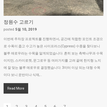
정원수 고르기
5월 10, 2019
posted
이번에 주차장 프로젝트를 진행하면서, 공간에 적합한 포인트 조경으
로 수폭이 좁고 수고가 높은 사이프러스(Cypress) 수종을 찾다보니
블루 애로우라는 수목을 알게되었습니다. 흔히 보는 측백나무과 수목
이지만, 스카이로켓, 문그로우 등 여러가지를 고려 끝에 한지형 노지
에 잘 맞는 블루 애로우로 결정했습니다. 3미터 이상 되는 대형 수목
이다 보니 운반이나 식재,...
Read More
1
2
3
4
5
6
7