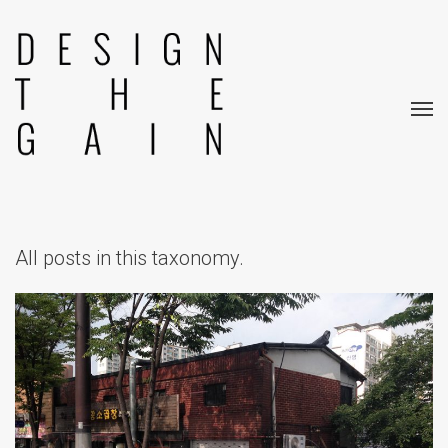
All posts in this taxonomy.
잠재적 공간